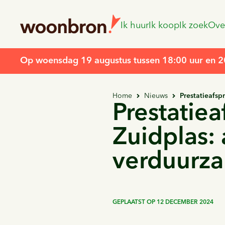
Ik huur
Ik koop
Ik zoek
Ove
Op woensdag 19 augustus tussen 18:00 uur en 20:
Home
Nieuws
Prestatieafs
Prestatie
Zuidplas:
verduurz
GEPLAATST OP
12 DECEMBER 2024