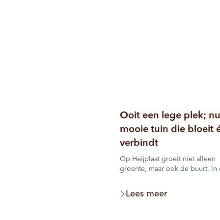
Ooit een lege plek; n
mooie tuin die bloeit 
verbindt
Op Heijplaat groeit niet alleen
groente, maar ook de buurt. In
gezamenlijke binnentuin aan de
Vestastraat werken de bewoners
Lees meer
jaren samen aan een groene pl
iedereen elkaar tegenkomt.