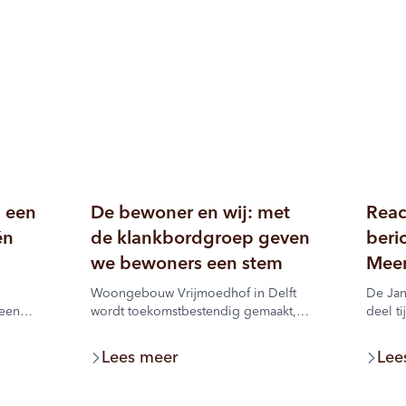
u een
De bewoner en wij: met
Reac
én
de klankbordgroep geven
beri
we bewoners een stem
Meer
Woongebouw Vrijmoedhof in Delft
De Jan
 een
wordt toekomstbestendig gemaakt,
deel ti
zodat bewoners er zo lang mogelijk
afwach
 al
zelfstandig kunnen blijven wonen. Tot
het g
Lees meer
Lee
ek waar
en met begin 2027 vindt daarom
werken
verbeteronderhoud plaats. De
gemeen
klankbordgroep brengt bewoners,
er bew