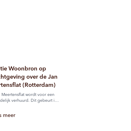
tie Woonbron op
chtgeving over de Jan
tensflat (Rotterdam)
 Meertensflat wordt voor een
jdelijk verhuurd. Dit gebeurt in
ting van de herontwikkeling van
ebouw en de omgeving. We
s meer
 hierin samen met de
te Rotterdam. Woonbron kiest
ust voor om woningen in deze