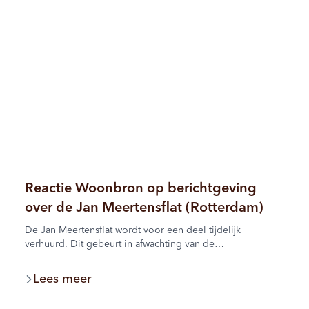
aandachtspunten met elkaar te bespreken.
Reactie Woonbron op berichtgeving
over de Jan Meertensflat (Rotterdam)
De Jan Meertensflat wordt voor een deel tijdelijk
verhuurd. Dit gebeurt in afwachting van de
herontwikkeling van het gebouw en de omgeving. We
werken hierin samen met de gemeente Rotterdam.
Lees meer
Woonbron kiest er bewust voor om woningen in deze
periode niet leeg te laten staan vanwege de leefbaarheid.