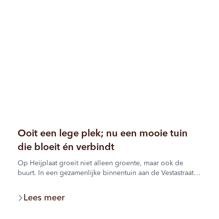
Ooit een lege plek; nu een mooie tuin
die bloeit én verbindt
Op Heijplaat groeit niet alleen groente, maar ook de
buurt. In een gezamenlijke binnentuin aan de Vestastraat
werken de bewoners al jaren samen aan een groene plek
waar iedereen elkaar tegenkomt.
Lees meer