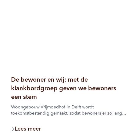
De bewoner en wij: met de
klankbordgroep geven we bewoners
een stem
Woongebouw Vrijmoedhof in Delft wordt
toekomstbestendig gemaakt, zodat bewoners er zo lang
mogelijk zelfstandig kunnen blijven wonen. Tot en met
begin 2027 vindt daarom verbeteronderhoud plaats. De
Lees meer
klankbordgroep brengt bewoners, Bouwbedrijf Van
Wijnen en Woonbron samen om plannen, ideeën en