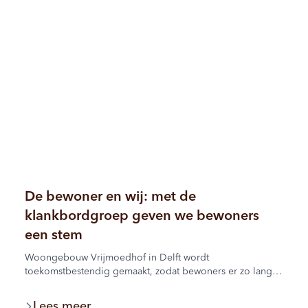
De bewoner en wij: met de
klankbordgroep geven we bewoners
een stem
Woongebouw Vrijmoedhof in Delft wordt
toekomstbestendig gemaakt, zodat bewoners er zo lang
mogelijk zelfstandig kunnen blijven wonen. Tot en met
begin 2027 vindt daarom verbeteronderhoud plaats. De
Lees meer