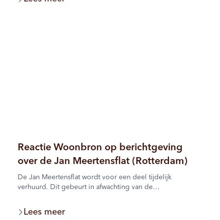
klankbordgroep brengt bewoners, Bouwbedrijf Van
Wijnen en Woonbron samen om plannen, ideeën en
aandachtspunten met elkaar te bespreken.
Reactie Woonbron op berichtgeving
over de Jan Meertensflat (Rotterdam)
De Jan Meertensflat wordt voor een deel tijdelijk
verhuurd. Dit gebeurt in afwachting van de
herontwikkeling van het gebouw en de omgeving. We
werken hierin samen met de gemeente Rotterdam.
Lees meer
Woonbron kiest er bewust voor om woningen in deze