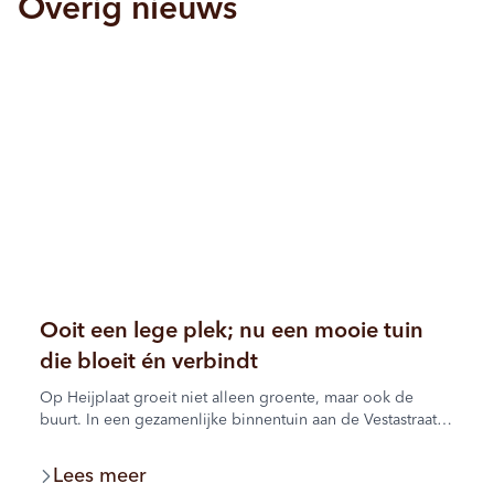
Overig nieuws
Ooit een lege plek; nu een mooie tuin
die bloeit én verbindt
Op Heijplaat groeit niet alleen groente, maar ook de
buurt. In een gezamenlijke binnentuin aan de Vestastraat
werken de bewoners al jaren samen aan een groene plek
waar iedereen elkaar tegenkomt.
Lees meer