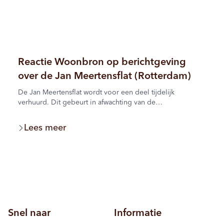
Reactie Woonbron op berichtgeving
over de Jan Meertensflat (Rotterdam)
De Jan Meertensflat wordt voor een deel tijdelijk
verhuurd. Dit gebeurt in afwachting van de
herontwikkeling van het gebouw en de omgeving. We
werken hierin samen met de gemeente Rotterdam.
Lees meer
Woonbron kiest er bewust voor om woningen in deze
periode niet leeg te laten staan vanwege de leefbaarheid.
Snel naar
Informatie