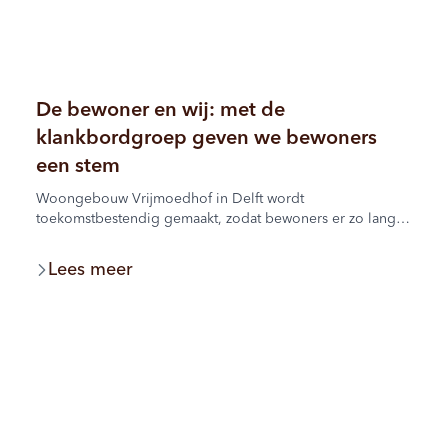
De bewoner en wij: met de
klankbordgroep geven we bewoners
een stem
Woongebouw Vrijmoedhof in Delft wordt
toekomstbestendig gemaakt, zodat bewoners er zo lang
mogelijk zelfstandig kunnen blijven wonen. Tot en met
begin 2027 vindt daarom verbeteronderhoud plaats. De
Lees meer
klankbordgroep brengt bewoners, Bouwbedrijf Van
Wijnen en Woonbron samen om plannen, ideeën en
aandachtspunten met elkaar te bespreken.