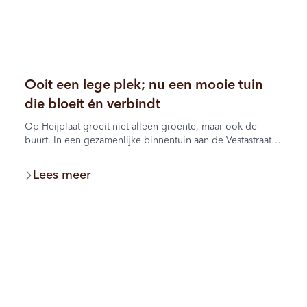
Ooit een lege plek; nu een mooie tuin
die bloeit én verbindt
Op Heijplaat groeit niet alleen groente, maar ook de
buurt. In een gezamenlijke binnentuin aan de Vestastraat
werken de bewoners al jaren samen aan een groene plek
waar iedereen elkaar tegenkomt.
Lees meer