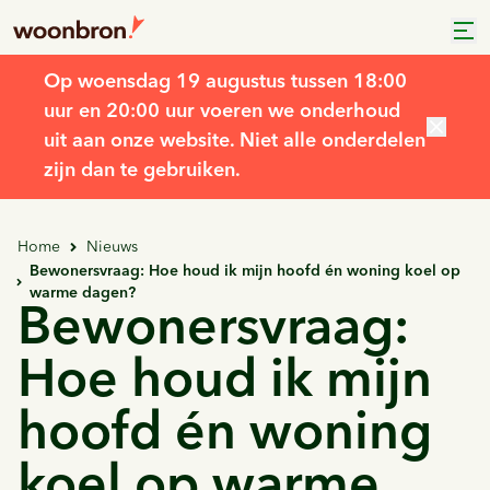
Op woensdag 19 augustus tussen 18:00
uur en 20:00 uur voeren we onderhoud
uit aan onze website. Niet alle onderdelen
zijn dan te gebruiken.
Home
Nieuws
Bewonersvraag: Hoe houd ik mijn hoofd én woning koel op
warme dagen?
Bewonersvraag:
Hoe houd ik mijn
hoofd én woning
koel op warme